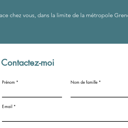
ace chez vous, d
ans la limite de la métropole Gre
Contactez-moi
Prénom
Nom de famille
E-mail