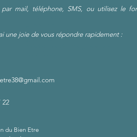
 par mail, téléphone, SMS, o
u utilisez le fo
Reiki Grenoble
Soins énergétiques
grenoble
soin énergétique
ai une joie de vous répondre rapidement :
grenoble
médecine douce grenoble
reiki isère
letre38
@gmail
.com
7 22
n du Bien Etre