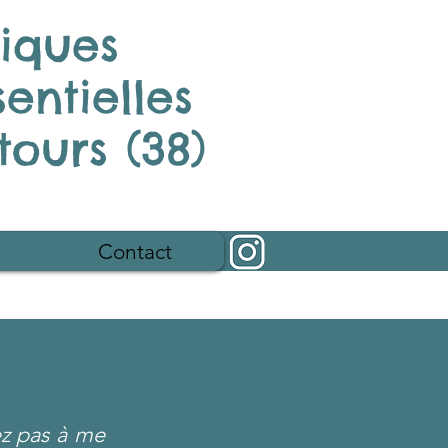
tiques
sentielles
ours (38)
Contact
ez pas à me