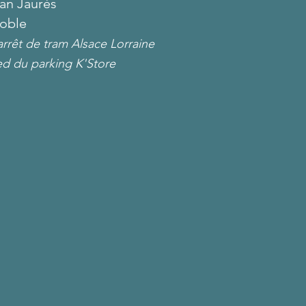
ean Jaurès
oble
arrêt de tram Alsace Lorraine
ed du parking K'Store