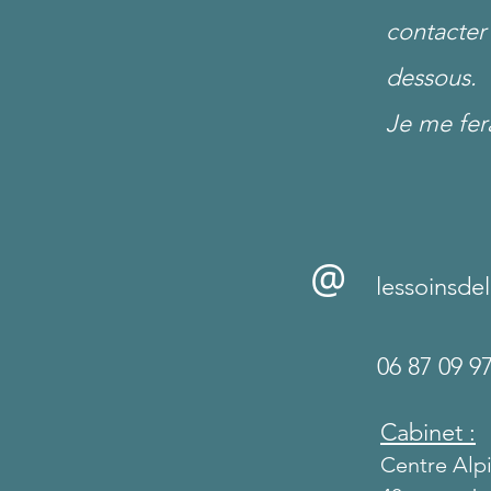
contacter
dessous.
Je me fer
@
lessoinsde
06 87 09 9
Cabinet :
Centre Alpi