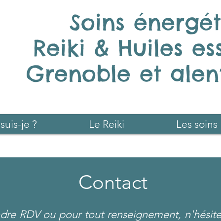
Soins énergé
Reiki & Huiles es
Grenoble et alent
suis-je ?
Le Reiki
Les soins
Contact
dre RDV ou pour tout renseignement, n'hésit